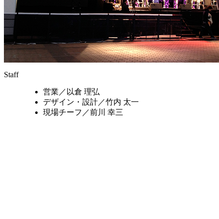
Staff
営業／
以倉 理弘
デザイン・設計／
竹内 太一
現場チーフ／
前川 幸三