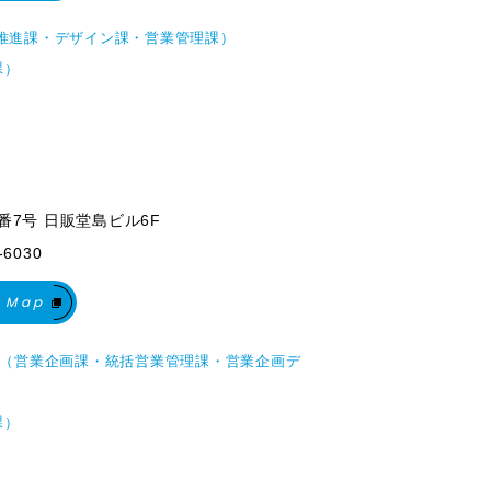
推進課・デザイン課・営業管理課）
課）
1番7号 日販堂島ビル6F
-6030
 Map
部（営業企画課・統括営業管理課・営業企画デ
課）