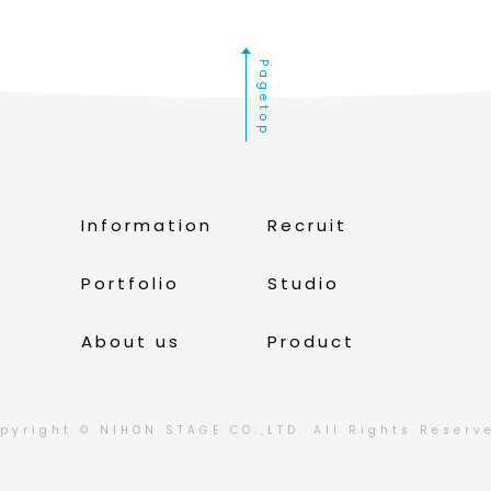
Pagetop
Information
Recruit
Portfolio
Studio
About us
Product
pyright © NIHON STAGE CO.,LTD.
All Rights Reserv