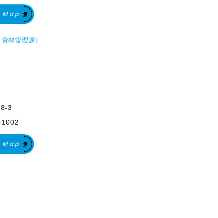
 Map
・資材管理課）
8-3
-1002
 Map