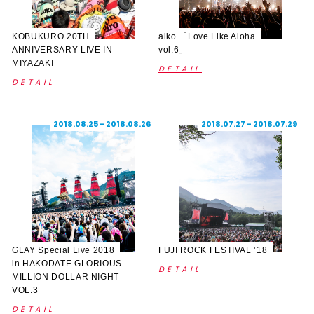
KOBUKURO 20TH
aiko 「Love Like Aloha
ANNIVERSARY LIVE IN
vol.6」
MIYAZAKI
DETAIL
DETAIL
2018.08.25 - 2018.08.26
2018.07.27 - 2018.07.29
GLAY Special Live 2018
FUJI ROCK FESTIVAL ’18
in HAKODATE GLORIOUS
DETAIL
MILLION DOLLAR NIGHT
VOL.3
DETAIL