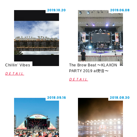
2019.10.20
2019.06.08
Chillin’ Vibes
The Brow Beat 〜KLAXON
PARTY 2019 at野音〜
DETAIL
DETAIL
2018.09.16
2018.08.30